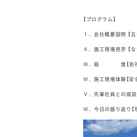
【プログラム】
Ⅰ．会社概要説明 【五
Ⅱ．施工現場見学 【
Ⅲ．昼 食【会社で
Ⅳ．施工現場体験【安
Ⅴ．先輩社員との座談
Ⅵ．今日の振り返り【