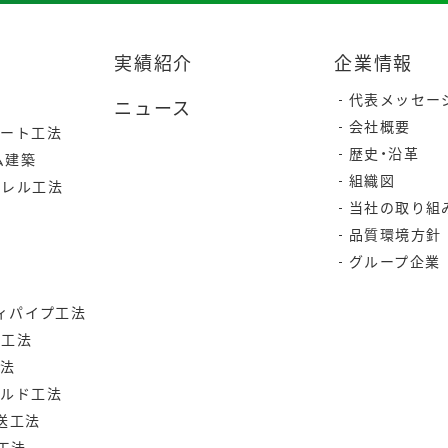
実績紹介
企業情報
代表メッセー
ニュース
会社概要
リート工法
歴史・沿革
ム建築
組織図
ラレル工法
当社の取り組
品質環境方針
グループ企業
ティパイプ工法
ク工法
工法
ールド工法
送工法
付工法