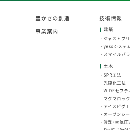
豊かさの創造
技術情報
建築
事業案内
ジャストプ
yessシステ
スマイルパ
土木
SPR工法
光硬化工法
WIDEセフ
マグマロッ
アイスピグ
オープンシ
浚渫・空気圧
Sto乾式吹