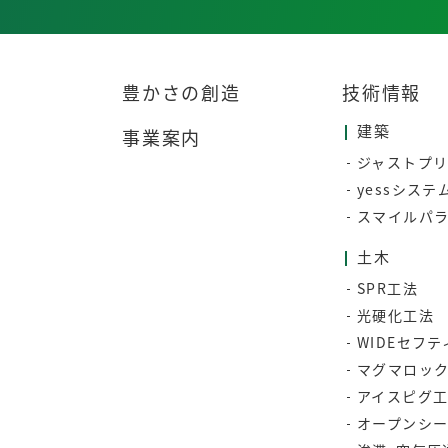
豊かさの創造
技術情報
建築
事業案内
ジャストプ
yessシステ
スマイルパ
土木
SPR工法
光硬化工法
WIDEセフ
マグマロッ
アイスピグ
オープンシ