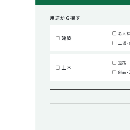
用途から探す
老人
建築
工場・
道路
土木
斜面・