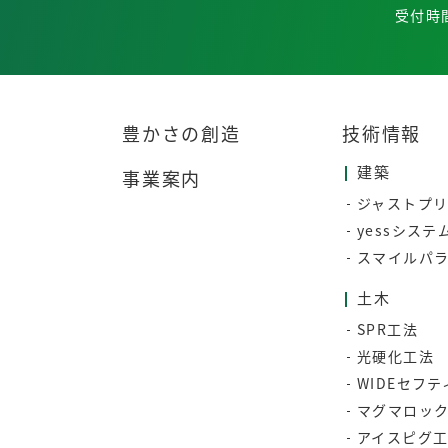
受付時間
豊かさの創造
技術情報
建築
事業案内
ジャストプ
yessシステ
スマイルパ
土木
SPR工法
光硬化工法
WIDEセフ
マグマロッ
アイスピグ