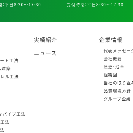
：平日8:30～17:30
受付時間：平日8:30～17:30
実績紹介
企業情報
代表メッセー
ニュース
会社概要
リート工法
歴史・沿革
ム建築
組織図
ラレル工法
当社の取り組
品質環境方針
グループ企業
ティパイプ工法
ク工法
工法