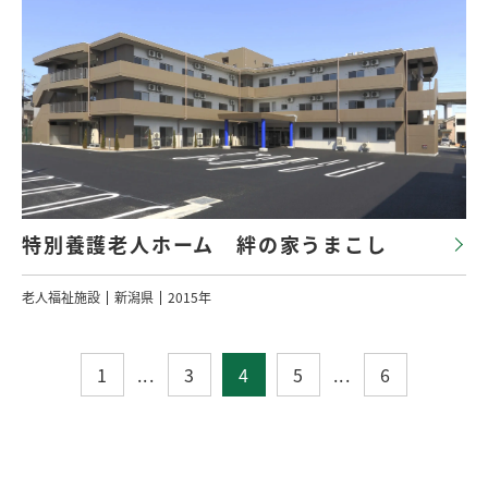
特別養護老人ホーム 絆の家うまこし
老人福祉施設
新潟県
2015年
1
...
3
4
5
...
6