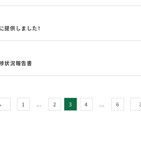
に提供しました！
進捗状況報告書
へ
1
...
2
3
4
...
6