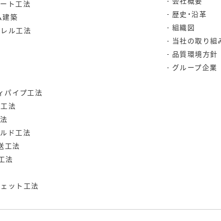
会社概要
リート工法
歴史・沿革
ム建築
組織図
ラレル工法
当社の取り組
品質環境方針
グループ企業
ティパイプ工法
ク工法
工法
ールド工法
送工法
付工法
ジェット工法