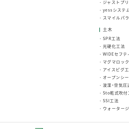
ジャストプ
yessシステ
スマイルパ
土木
SPR工法
光硬化工法
WIDEセフ
マグマロッ
アイスピグ
オープンシ
浚渫・空気圧
Sto乾式吹
SSI工法
ウォーター