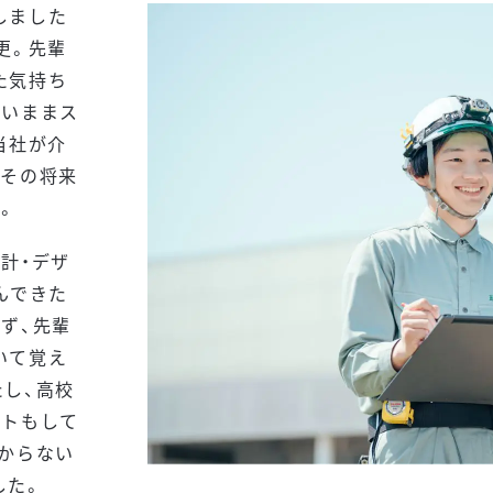
しました
更。先輩
た気持ち
ないままス
当社が介
、その将来
。
計・デザ
んできた
ず、先輩
いて覚え
し、高校
イトもして
からない
した。