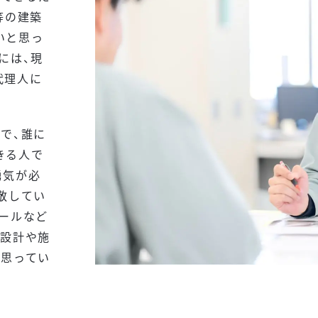
等の建築
いと思っ
には、現
代理人に
で、誰に
きる人で
勇気が必
敬してい
ールなど
の設計や施
と思ってい