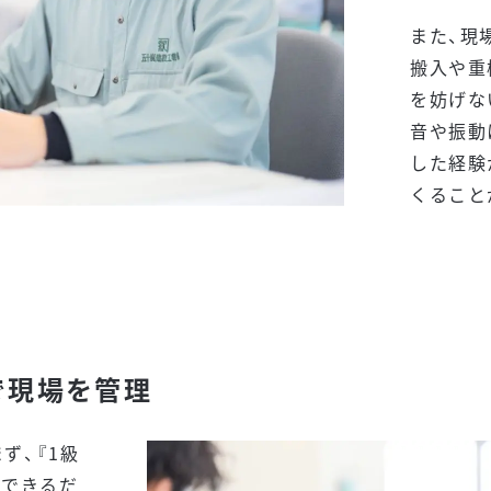
また、現
搬入や重
を妨げな
音や振動
した経験
くること
で現場を管理
ず、『1級
をできるだ